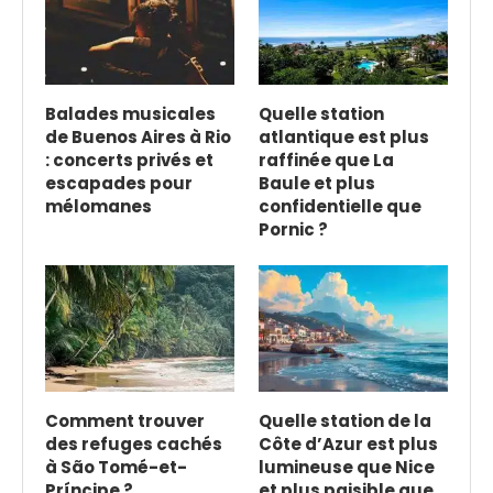
Balades musicales
Quelle station
de Buenos Aires à Rio
atlantique est plus
: concerts privés et
raffinée que La
escapades pour
Baule et plus
mélomanes
confidentielle que
Pornic ?
Comment trouver
Quelle station de la
des refuges cachés
Côte d’Azur est plus
à São Tomé-et-
lumineuse que Nice
Príncipe ?
et plus paisible que