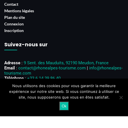
Contact
Mentions légales
Plan du site
Connexion
Inscription
Suivez-nous sur
Adresse
:
9 Sent. des Mauduits, 92190 Meudon, France
Email
:
contact@rhonealpes-tourisme.com
|
info@rhonealpes-
tourisme.com
Téléphone
:
+33 6 14 39 86 40
Horaires d’ouverture
: Du lundi au vendredi, de 8h00 à 18h00
Nous utilisons des cookies pour vous garantir la meilleure
expérience sur notre site web. Si vous continuez à utiliser ce
site, nous supposerons que vous en êtes satisfait.
Ok
@2024 – Tous droits réservés. @
Rhône-Alpes Tourisme