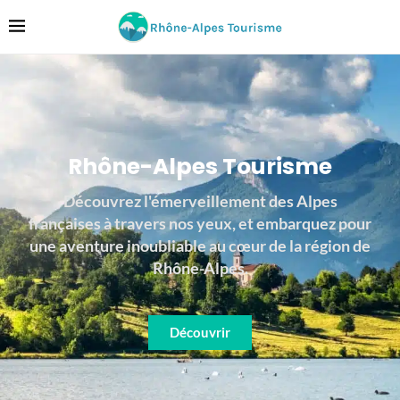
Rhône-Alpes Tourisme
Découvrez l'émerveillement des Alpes
françaises à travers nos yeux, et embarquez pour
une aventure inoubliable au cœur de la région de
Rhône-Alpes.
Découvrir