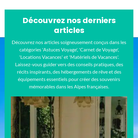
Découvrez nos derniers
articles
Découvrez nos articles soigneusement conçus dans les
catégories 'Astuces Voyage', 'Carnet de Voyage',
'Locations Vacances' et 'Matériels de Vacances'.
Laissez-vous guider vers des conseils pratiques, des
récits inspirants, des hébergements de rêve et des
équipements essentiels pour créer des souvenirs
mémorables dans les Alpes françaises.