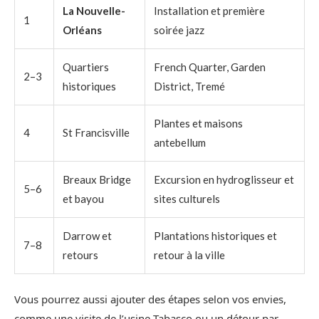
La Nouvelle-
Installation et première
1
Orléans
soirée jazz
Quartiers
French Quarter, Garden
2–3
historiques
District, Tremé
Plantes et maisons
4
St Francisville
antebellum
Breaux Bridge
Excursion en hydroglisseur et
5–6
et bayou
sites culturels
Darrow et
Plantations historiques et
7–8
retours
retour à la ville
Vous pourrez aussi ajouter des étapes selon vos envies,
comme une visite de l’usine Tabasco ou un détour par