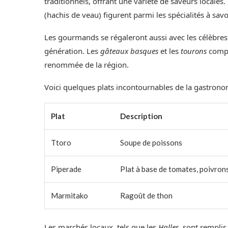
traditionnels, offrant une variété de saveurs locales.
(hachis de veau) figurent parmi les spécialités à savo
Les gourmands se régaleront aussi avec les célèbre
génération. Les
gâteaux basques
et les
tourons
complè
renommée de la région.
Voici quelques plats incontournables de la gastronom
Plat
Description
Ttoro
Soupe de poissons
Piperade
Plat à base de tomates, poivron
Marmitako
Ragoût de thon
Les marchés locaux, tels que les
Halles
, sont remplis