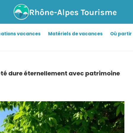
cations vacances
Matériels de vacances
Où partir 
’été dure éternellement avec patrimoine