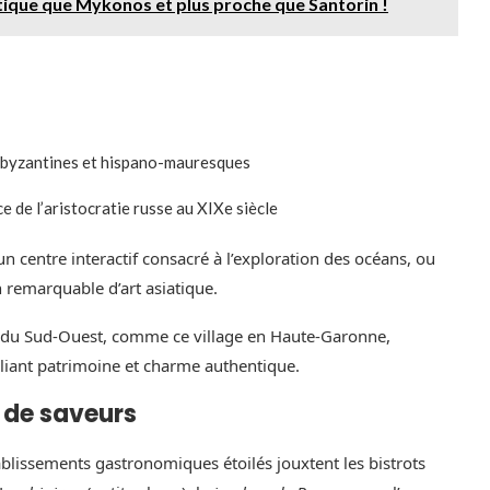
tique que Mykonos et plus proche que Santorin !
s byzantines et hispano-mauresques
e de l’aristocratie russe au XIXe siècle
 un centre interactif consacré à l’exploration des océans, ou
n remarquable d’art asiatique.
les du Sud-Ouest, comme ce village en Haute-Garonne,
liant patrimoine et charme authentique.
l de saveurs
ablissements gastronomiques étoilés jouxtent les bistrots