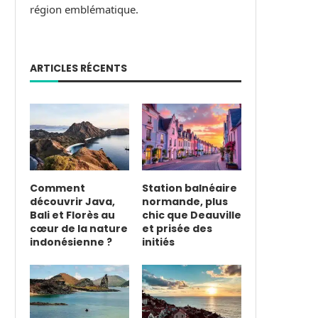
région emblématique.
ARTICLES RÉCENTS
Comment
Station balnéaire
découvrir Java,
normande, plus
Bali et Florès au
chic que Deauville
cœur de la nature
et prisée des
indonésienne ?
initiés