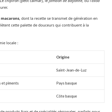
 Le
chipiron
(petit calmar), le
jambon de Bayonne
, ou l’
axoa
urer.
s
macarons
, dont la recette se transmet de génération en
tent cette palette de douceurs qui contribuent à la
ie locale :
Origine
Saint-Jean-de-Luz
s et piments
Pays basque
Côte basque
 de produits frais et de spécialités régionales, parfaits pour