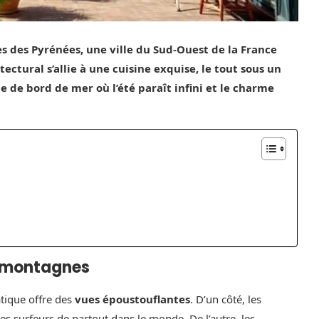
s des Pyrénées, une ville du Sud-Ouest de la France
ectural s’allie à une cuisine exquise, le tout sous un
le de bord de mer où l’été paraît infini et le charme
t montagnes
atique offre des
vues époustouflantes
. D’un côté, les
es surfeurs de partout dans le monde. De l’autre, les