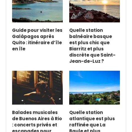
Guide pour visiter les
Quelle station
Galápagos après
balnéaire basque
Quito : itinéraire d’île
est plus chic que
en île
Biarritz et plus
discrète que Saint-
Jean-de-Luz ?
Balades musicales
Quelle station
de Buenos Aires à Rio
atlantique est plus
: concerts privés et
raffinée que La
escapades pour
Baule et plus