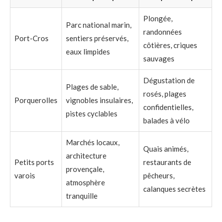
Plongée,
Parc national marin,
randonnées
Port-Cros
sentiers préservés,
côtières, criques
eaux limpides
sauvages
Dégustation de
Plages de sable,
rosés, plages
Porquerolles
vignobles insulaires,
confidentielles,
pistes cyclables
balades à vélo
Marchés locaux,
Quais animés,
architecture
Petits ports
restaurants de
provençale,
varois
pêcheurs,
atmosphère
calanques secrètes
tranquille