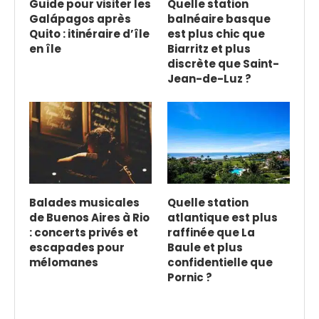
Guide pour visiter les
Quelle station
Galápagos après
balnéaire basque
Quito : itinéraire d’île
est plus chic que
en île
Biarritz et plus
discrète que Saint-
Jean-de-Luz ?
Balades musicales
Quelle station
de Buenos Aires à Rio
atlantique est plus
: concerts privés et
raffinée que La
escapades pour
Baule et plus
mélomanes
confidentielle que
Pornic ?