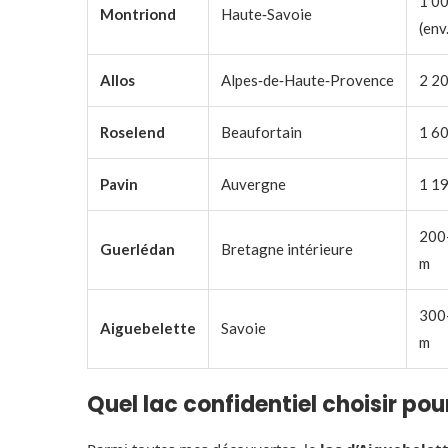
1 0
Montriond
Haute‑Savoie
(env
Allos
Alpes‑de‑Haute‑Provence
2 2
Roselend
Beaufortain
1 6
Pavin
Auvergne
1 1
200
Guerlédan
Bretagne intérieure
m
300
Aiguebelette
Savoie
m
Quel lac confidentiel choisir po