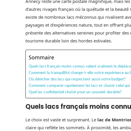
Annecy reste une carte postale magnifique, mais les f
d’autres rivages français où la quiétude et la beauté s
existe de nombreux lacs méconnus qui rivalisent a
paysages et d’expériences nature, tout en offrant pl
présente des alternatives sereines pour profiter des 
tourisme durable loin des hordes estivales.
Sommaire
Quels lacs français moins connus valent vraiment le dépla
Comment la tranquillité change-t-elle votre expérience au b
Où dénicher des lacs qui respectent aussi votre budget?
Comment comparer rapidement les lacs et choisir celui qui
Quel lac confidentiel choisir pour un souvenir durable?
Quels lacs français moins conn
Le choix est vaste et surprenant. Le
lac de Montrio
claire qui reflète les sommets. À proximité, les amb