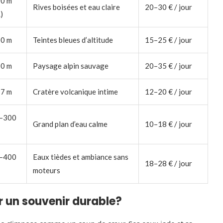
00 m
Rives boisées et eau claire
20–30 € / jour
.)
00 m
Teintes bleues d’altitude
15–25 € / jour
00 m
Paysage alpin sauvage
20–35 € / jour
97 m
Cratère volcanique intime
12–20 € / jour
–300
Grand plan d’eau calme
10–18 € / jour
–400
Eaux tièdes et ambiance sans
18–28 € / jour
moteurs
ur un souvenir durable?