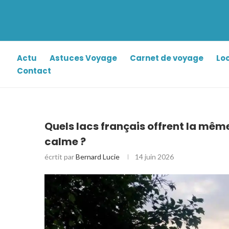
Actu
Astuces Voyage
Carnet de voyage
Lo
Contact
Quels lacs français offrent la mêm
calme ?
écrtit par
Bernard Lucie
14 juin 2026