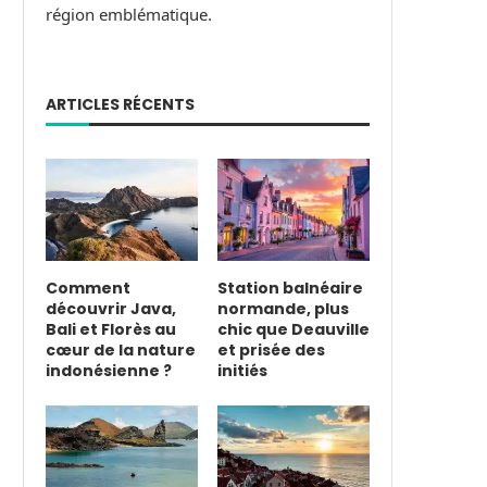
région emblématique.
ARTICLES RÉCENTS
Comment
Station balnéaire
découvrir Java,
normande, plus
Bali et Florès au
chic que Deauville
cœur de la nature
et prisée des
indonésienne ?
initiés