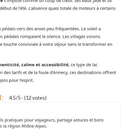
te
s’impose comme un coup de cœur. Ses eaux jade et sa
ébut de l’été. L’absence quasi totale de moteurs à certains
n pédalo vers des anses peu fréquentées. Le soleil a
es pédales rompaient le silence. Les villages voisins
e touche conviviale à votre séjour sans le transformer en
enticité, calme et accessibilité
, ce type de lac
n des tarifs et de la foule d’Annecy, ces destinations offrent
pos pour l’esprit.
4.5/5 - (12 votes)
ils pratiques pour voyageurs, partage astuces et bons
s la région Rhône-Alpes.