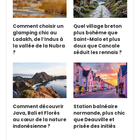
Comment choisir un
Quel village breton
glamping chic au
plus bohème que
Ladakh, de l’Indus à
Saint-Malo et plus
la vallée de la Nubra
doux que Cancale
?
séduit les rennais ?
Comment découvrir
Station balnéaire
Java, Bali et Florès
normande, plus chic
au cœur de la nature
que Deauville et
indonésienne ?
prisée des initiés