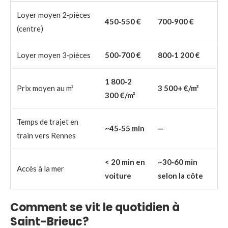
Loyer moyen 2‑pièces
450‑550 €
700‑900 €
(centre)
Loyer moyen 3‑pièces
500‑700 €
800‑1 200 €
1 800‑2
Prix moyen au m²
3 500+ €/m²
300 €/m²
Temps de trajet en
~45‑55 min
—
train vers Rennes
< 20 min en
~30‑60 min
Accès à la mer
voiture
selon la côte
Comment se vit le quotidien à
Saint-Brieuc?