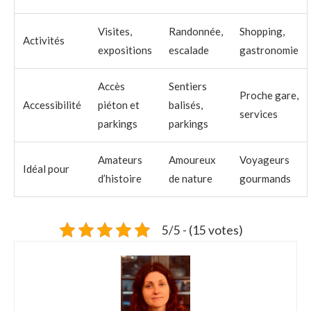
Visites,
Randonnée,
Shopping,
Activités
expositions
escalade
gastronomie
Accès
Sentiers
Proche gare,
Accessibilité
piéton et
balisés,
services
parkings
parkings
Amateurs
Amoureux
Voyageurs
Idéal pour
d’histoire
de nature
gourmands
5/5 - (15 votes)