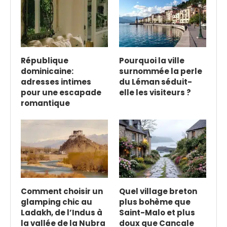
République
Pourquoi la ville
dominicaine:
surnommée la perle
adresses intimes
du Léman séduit-
pour une escapade
elle les visiteurs ?
romantique
Comment choisir un
Quel village breton
glamping chic au
plus bohème que
Ladakh, de l’Indus à
Saint-Malo et plus
la vallée de la Nubra
doux que Cancale