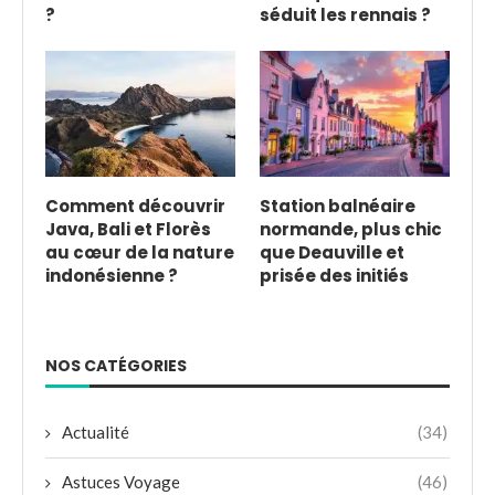
?
séduit les rennais ?
Comment découvrir
Station balnéaire
Java, Bali et Florès
normande, plus chic
au cœur de la nature
que Deauville et
indonésienne ?
prisée des initiés
NOS CATÉGORIES
Actualité
(34)
Astuces Voyage
(46)