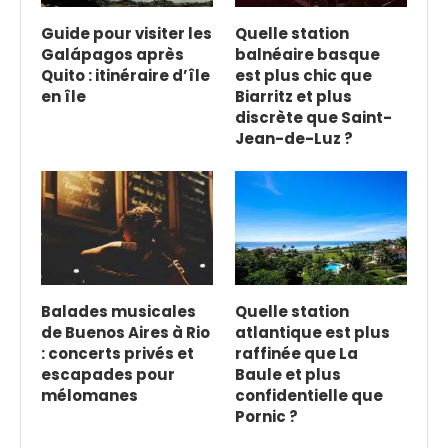
Guide pour visiter les
Quelle station
Galápagos après
balnéaire basque
Quito : itinéraire d’île
est plus chic que
en île
Biarritz et plus
discrète que Saint-
Jean-de-Luz ?
Balades musicales
Quelle station
de Buenos Aires à Rio
atlantique est plus
: concerts privés et
raffinée que La
escapades pour
Baule et plus
mélomanes
confidentielle que
Pornic ?