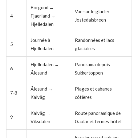
Borgund →
Vue sur le glacier
4
Fjaerland →
Jostedalsbreen
Hjelledalen
Journée à
Randonnées et lacs
5
Hjelledalen
glaciaires
Hjelledalen →
Panorama depuis
6
Ålesund
Sukkertoppen
Ålesund →
Plages et cabanes
7‑8
Kalvåg
côtières
Kalvåg →
Route panoramique de
9
Viksdalen
Gaular et fermes‑hôtel
Escales spa et cuisine