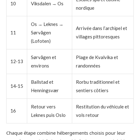
10
Viksdalen → Os
nordique
Os → Leknes →
Arrivée dans l’archipel et
11
Sørvågen
villages pittoresques
(Lofoten)
Sørvågen et
Plage de Kvalvika et
12‑13
environs
randonnées
Ballstad et
Rorbu traditionnel et
14‑15
Henningsvær
sentiers côtiers
Retour vers
Restitution du véhicule et
16
Leknes puis Oslo
vols retour
Chaque étape combine hébergements choisis pour leur