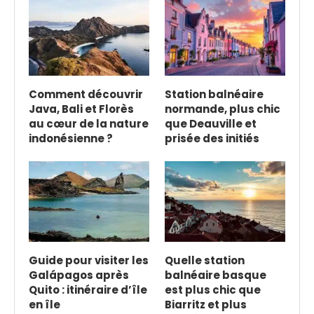
Comment découvrir
Station balnéaire
Java, Bali et Florès
normande, plus chic
au cœur de la nature
que Deauville et
indonésienne ?
prisée des initiés
Guide pour visiter les
Quelle station
Galápagos après
balnéaire basque
Quito : itinéraire d’île
est plus chic que
en île
Biarritz et plus