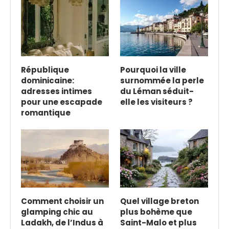
République
Pourquoi la ville
dominicaine:
surnommée la perle
adresses intimes
du Léman séduit-
pour une escapade
elle les visiteurs ?
romantique
Comment choisir un
Quel village breton
glamping chic au
plus bohème que
Ladakh, de l’Indus à
Saint-Malo et plus