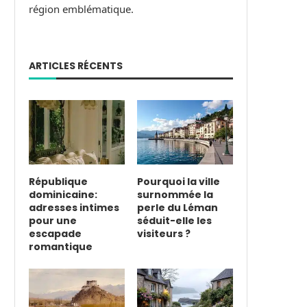
région emblématique.
ARTICLES RÉCENTS
République
Pourquoi la ville
dominicaine:
surnommée la
adresses intimes
perle du Léman
pour une
séduit-elle les
escapade
visiteurs ?
romantique