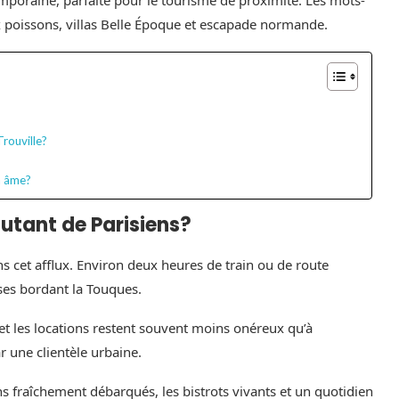
emporaine, parfaite pour le tourisme de proximité. Les mots-
aux poissons, villas Belle Époque et escapade normande.
rouville?
n âme?
autant de Parisiens?
ns cet afflux. Environ deux heures de train ou de route
ses bordant la Touques.
 et les locations restent souvent moins onéreux qu’à
ar une clientèle urbaine.
ons fraîchement débarqués, les bistrots vivants et un quotidien