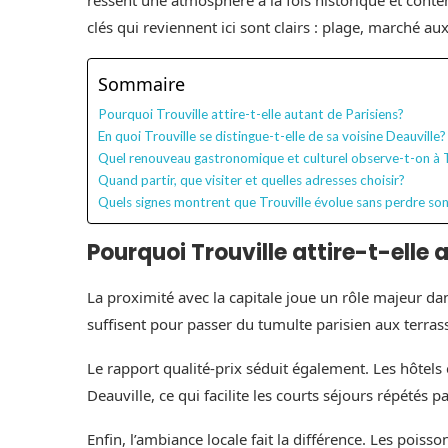
ressent une atmosphère à la fois historique et cont
clés qui reviennent ici sont clairs : plage, marché 
Sommaire
Pourquoi Trouville attire-t-elle autant de Parisiens?
En quoi Trouville se distingue-t-elle de sa voisine Deauville?
Quel renouveau gastronomique et culturel observe-t-on à T
Quand partir, que visiter et quelles adresses choisir?
Quels signes montrent que Trouville évolue sans perdre so
Pourquoi Trouville attire-t-elle 
La proximité avec la capitale joue un rôle majeur da
suffisent pour passer du tumulte parisien aux terras
Le rapport qualité-prix séduit également. Les hôtels
Deauville, ce qui facilite les courts séjours répétés p
Enfin, l’ambiance locale fait la différence. Les poiss