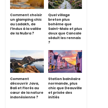
Comment choisir
Quel village
un glamping chic
breton plus
au Ladakh, de
bohème que
l’Indus à la vallée
Saint-Malo et plus
de la Nubra ?
doux que Cancale
séduit les rennais
?
Comment
Station balnéaire
découvrir Java,
normande, plus
Bali et Florès au
chic que Deauville
cœur de la nature
et prisée des
indonésienne ?
initiés