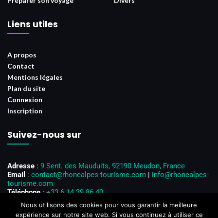
Préparer son voyage
Divers
Liens utiles
A propos
Contact
Mentions légales
Plan du site
Connexion
Inscription
Suivez-nous sur
Adresse
:
9 Sent. des Mauduits, 92190 Meudon, France
Email
:
contact@rhonealpes-tourisme.com
|
info@rhonealpes-
tourisme.com
Téléphone
:
+33 6 14 39 86 40
Horaires d’ouverture
: Du lundi au vendredi, de 8h00 à 18h00
Nous utilisons des cookies pour vous garantir la meilleure
expérience sur notre site web. Si vous continuez à utiliser ce