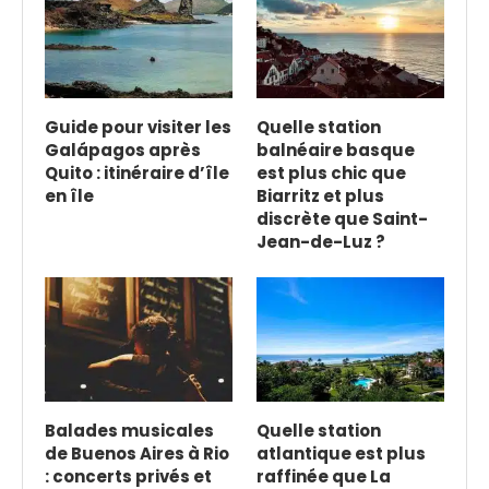
Guide pour visiter les
Quelle station
Galápagos après
balnéaire basque
Quito : itinéraire d’île
est plus chic que
en île
Biarritz et plus
discrète que Saint-
Jean-de-Luz ?
Balades musicales
Quelle station
de Buenos Aires à Rio
atlantique est plus
: concerts privés et
raffinée que La