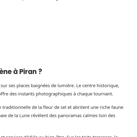
ne à Piran ?
t sur ses places baignées de lumière. Le centre historique,
 offre des instants photographiques à chaque tournant.
traditionnelle de la fleur de sel et abritent une riche faune
 baie de la Lune révèlent des panoramas calmes loin des
services dédiés au bien-être. Sur les toits-terrasses, le