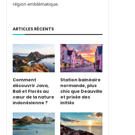
région emblématique.
ARTICLES RÉCENTS
Comment
Station balnéaire
découvrir Java,
normande, plus
Bali et Florès au
chic que Deauville
cœur de la nature
et prisée des
indonésienne ?
initiés