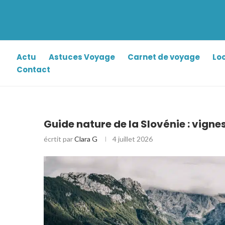
Actu
Astuces Voyage
Carnet de voyage
Lo
Contact
Guide nature de la Slovénie : vign
écrtit par
Clara G
4 juillet 2026