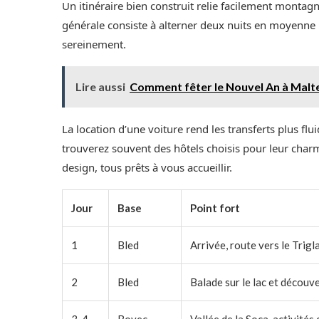
Un itinéraire bien construit relie facilement montag
générale consiste à alterner deux nuits en moyenne 
sereinement.
Lire aussi
Comment fêter le Nouvel An à Malte e
La location d’une voiture rend les transferts plus fl
trouverez souvent des hôtels choisis pour leur char
design, tous prêts à vous accueillir.
Jour
Base
Point fort
1
Bled
Arrivée, route vers le Trig
2
Bled
Balade sur le lac et découv
3-4
Bovec
Vallée de la Soca, activités