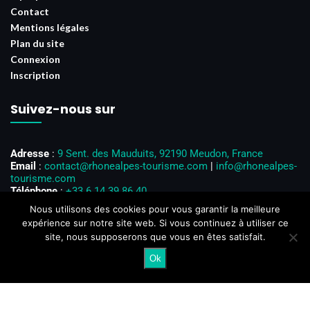
Contact
Mentions légales
Plan du site
Connexion
Inscription
Suivez-nous sur
Adresse
:
9 Sent. des Mauduits, 92190 Meudon, France
Email
:
contact@rhonealpes-tourisme.com
|
info@rhonealpes-
tourisme.com
Téléphone
:
+33 6 14 39 86 40
Horaires d’ouverture
: Du lundi au vendredi, de 8h00 à 18h00
Nous utilisons des cookies pour vous garantir la meilleure
expérience sur notre site web. Si vous continuez à utiliser ce
site, nous supposerons que vous en êtes satisfait.
Ok
@2024 – Tous droits réservés. @
Rhône-Alpes Tourisme