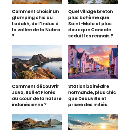
Comment choisir un
Quel village breton
glamping chic au
plus bohème que
Ladakh, de l’Indus à
Saint-Malo et plus
la vallée de la Nubra
doux que Cancale
?
séduit les rennais ?
Comment découvrir
Station balnéaire
Java, Bali et Florès
normande, plus chic
au cœur de la nature
que Deauville et
indonésienne ?
prisée des initiés