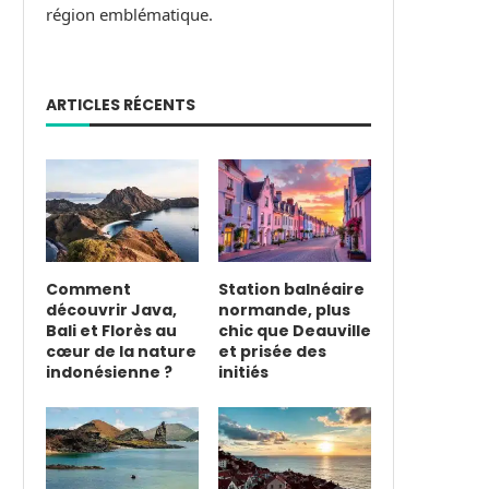
région emblématique.
ARTICLES RÉCENTS
Comment
Station balnéaire
découvrir Java,
normande, plus
Bali et Florès au
chic que Deauville
cœur de la nature
et prisée des
indonésienne ?
initiés