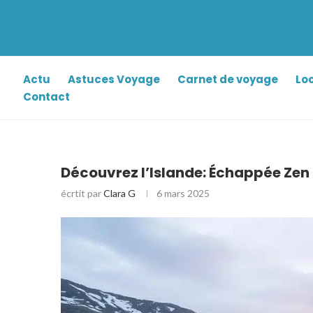
Actu
Astuces Voyage
Carnet de voyage
Lo
Contact
Découvrez l’Islande: Échappée Zen 
écrtit par
Clara G
6 mars 2025