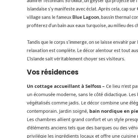
admirer l’étonnant Strokkur, un geyser qui projette de 
islandaise s’y manifeste avec éclat. Après cela, cap sur
village sans le fameux
Blue Lagoon
, bassin thermal co
profiterez d’un bain aux eaux turquoise, au milieu des 
Tandis que le corps s’immerge, on se laisse envahir par 
relaxation est complète. Le décor alentour est tout au
L’Islande sait véritablement choyer ses visiteurs.
Vos résidences
Un cottage accueillant à Selfoss –
Ce lieu n’est p
un écomusée moderne, sans le côté didactique. Les b
végétalisés comme jadis. Le décor combine une élég
contemporain. Jardin soigné,
bain nordique en pie
Les chambres allient grand confort et un style presq
d’éléments anciens tels que des barques ou des véhic
privilégie les ingrédients locaux et offre une cuisine