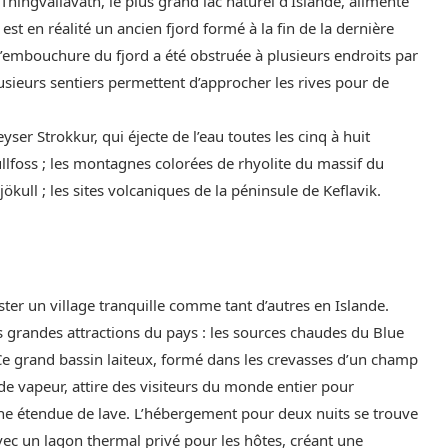
c Thingvallavatn, le plus grand lac naturel d’Islande, alimenté
 est en réalité un ancien fjord formé à la fin de la dernière
 l’embouchure du fjord a été obstruée à plusieurs endroits par
lusieurs sentiers permettent d’approcher les rives pour de
yser Strokkur, qui éjecte de l’eau toutes les cinq à huit
llfoss ; les montagnes colorées de rhyolite du massif du
ökull ; les sites volcaniques de la péninsule de Keflavik.
ster un village tranquille comme tant d’autres en Islande.
us grandes attractions du pays : les sources chaudes du Blue
Ce grand bassin laiteux, formé dans les crevasses d’un champ
de vapeur, attire des visiteurs du monde entier pour
une étendue de lave. L’hébergement pour deux nuits se trouve
vec un lagon thermal privé pour les hôtes, créant une