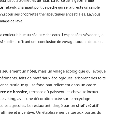
l’eau jusqu’à 20 mètres de haut. La force de la géothermie
Grindavík
, charmant port de pêche qui serait resté un simple
nnu pour ses propriétés thérapeutiques ancestrales. Là, vous
champs de lave.
la couleur bleue surréaliste des eaux. Les pensées s’évadent, la
ssi sublime, offrant une conclusion de voyage tout en douceur.
as seulement un hôtel, mais un village écologique qui évoque
âtiments, faits de matériaux écologiques, arborent des toits
ance rustique qui se fond naturellement dans un cadre
rre de basalte
, terrasse où paissent les chevaux locaux…
ue viking, avec une décoration axée sur le recyclage
ules agricoles. Le restaurant, dirigé par un
chef créatif
,
 raffinée et inventive. Un établissement situé aux portes du