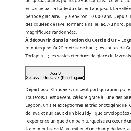
de spectaculaires points de vue sur la vallée et le la
en partie par la fonte du glacier Langjökull. La vallée
période glaciaire, il y a environ 10 000 ans. Depuis,
des coulées de lave, formant ainsi le lac. Au nord, p
magnifiques randonnées.
À découvrir dans la région du Cercle d’Or –
Le ge
minutes jusqu’à 20 mètres de haut ; les chutes de Gu
Torfajökull ; les vastes étendues de glace du Mýrdalsj
Jour 3
Selfoss – Grindavík (Blue Lagoon)
Départ pour Grindavík, un petit port qui aurait pu re
Toutefois, il est devenu célèbre grâce à l’une des pl
Lagoon, un site exceptionnel et très photogénique. 
de lave et aux eaux d’un bleu idyllique enveloppées 
l’expérience unique d’un bain turquoise au cœur d’
à dix minutes de là, au milieu d’un champ de lave, a