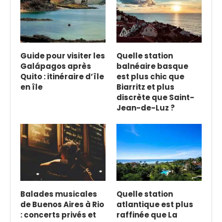
Guide pour visiter les
Quelle station
Galápagos après
balnéaire basque
Quito : itinéraire d’île
est plus chic que
en île
Biarritz et plus
discrète que Saint-
Jean-de-Luz ?
Balades musicales
Quelle station
de Buenos Aires à Rio
atlantique est plus
: concerts privés et
raffinée que La