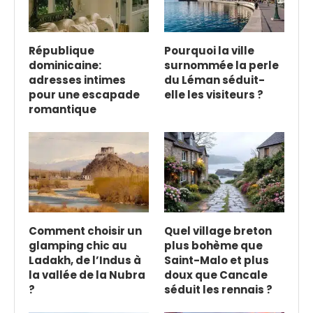
République
Pourquoi la ville
dominicaine:
surnommée la perle
adresses intimes
du Léman séduit-
pour une escapade
elle les visiteurs ?
romantique
Comment choisir un
Quel village breton
glamping chic au
plus bohème que
Ladakh, de l’Indus à
Saint-Malo et plus
la vallée de la Nubra
doux que Cancale
?
séduit les rennais ?