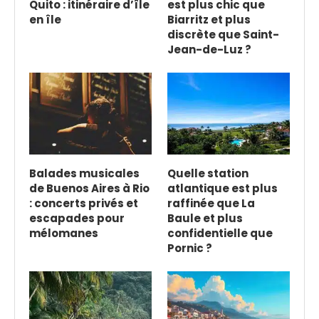
Quito : itinéraire d’île
est plus chic que
en île
Biarritz et plus
discrète que Saint-
Jean-de-Luz ?
Balades musicales
Quelle station
de Buenos Aires à Rio
atlantique est plus
: concerts privés et
raffinée que La
escapades pour
Baule et plus
mélomanes
confidentielle que
Pornic ?