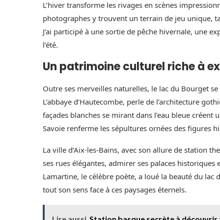
L’hiver transforme les rivages en scènes impressionn
photographes y trouvent un terrain de jeu unique, tan
J’ai participé à une sortie de pêche hivernale, une e
l’été.
Un patrimoine culturel riche à e
Outre ses merveilles naturelles, le lac du Bourget se
L’abbaye d’Hautecombe, perle de l’architecture gothiq
façades blanches se mirant dans l’eau bleue créent u
Savoie renferme les sépultures ornées des figures hi
La ville d’Aix-les-Bains, avec son allure de station 
ses rues élégantes, admirer ses palaces historiques e
Lamartine, le célèbre poète, a loué la beauté du lac
tout son sens face à ces paysages éternels.
Lire aussi
Station basque secrète à découvrir 