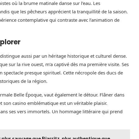
istes où la brume matinale danse sur l’eau. Les
dis que les pêcheurs apprécient la tranquillité de la saison.
xpérience contemplative qui contraste avec l’animation de
xplorer
 distingue aussi par un héritage historique et culturel dense.
ue sur la rive ouest, m’a captivé dès ma première visite. Ses
n spectacle presque spirituel. Cette nécropole des ducs de
storiques de la région.
thermale Belle Époque, vaut également le détour. Flâner dans
t son casino emblématique est un véritable plaisir.
 dans ses vers immortels. Un hommage littéraire qui prend
: plus sauvage que Biarritz, plus authentique que