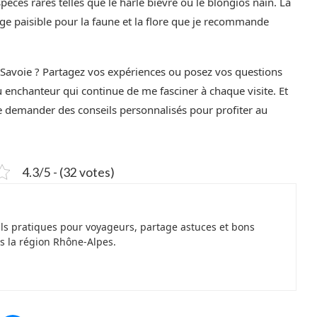
pèces rares telles que le harle bièvre ou le blongios nain. La
uge paisible pour la faune et la flore que je recommande
la Savoie ? Partagez vos expériences ou posez vos questions
u enchanteur qui continue de me fasciner à chaque visite. Et
me demander des conseils personnalisés pour profiter au
4.3/5 - (32 votes)
ils pratiques pour voyageurs, partage astuces et bons
s la région Rhône-Alpes.