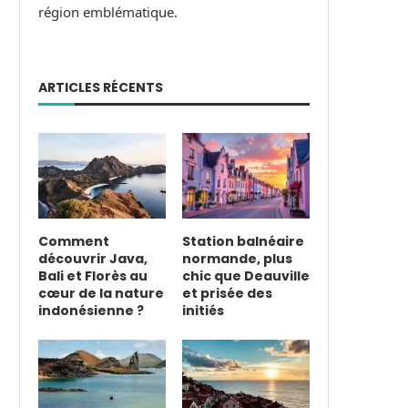
région emblématique.
ARTICLES RÉCENTS
Comment
Station balnéaire
découvrir Java,
normande, plus
Bali et Florès au
chic que Deauville
cœur de la nature
et prisée des
indonésienne ?
initiés