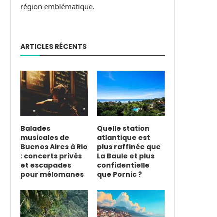
région emblématique.
ARTICLES RÉCENTS
Balades
Quelle station
musicales de
atlantique est
Buenos Aires à Rio
plus raffinée que
: concerts privés
La Baule et plus
et escapades
confidentielle
pour mélomanes
que Pornic ?