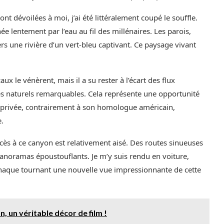
t dévoilées à moi, j’ai été littéralement coupé le souffle.
e lentement par l’eau au fil des millénaires. Les parois,
s une rivière d’un vert-bleu captivant. Ce paysage vivant
ux le vénèrent, mais il a su rester à l’écart des flux
es naturels remarquables. Cela représente une opportunité
e privée, contrairement à son homologue américain,
e.
ccès à ce canyon est relativement aisé. Des routes sinueuses
panoramas époustouflants. Je m’y suis rendu en voiture,
 chaque tournant une nouvelle vue impressionnante de cette
, un véritable décor de film !