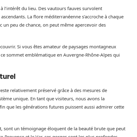
 à l’intérêt du lieu. Des vautours fauves survolent
s ascendants. La flore méditerranéenne s’accroche à chaque
vec un peu de chance, on peut même apercevoir des
découvrir. Si vous êtes amateur de paysages montagneux
orer ce sommet emblématique en Auvergne-Rhône-Alpes qui
turel
 reste relativement préservé grâce à des mesures de
ystème unique. En tant que visiteurs, nous avons la
fin que les générations futures puissent aussi admirer cette
agit, sont un témoignage éloquent de la beauté brute que peut
ute-Provence et le Var, ces gorges sont les plus profondes