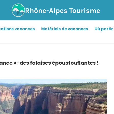
cations vacances
Matériels de vacances
Où partir 
nce » : des falaises époustouflantes !