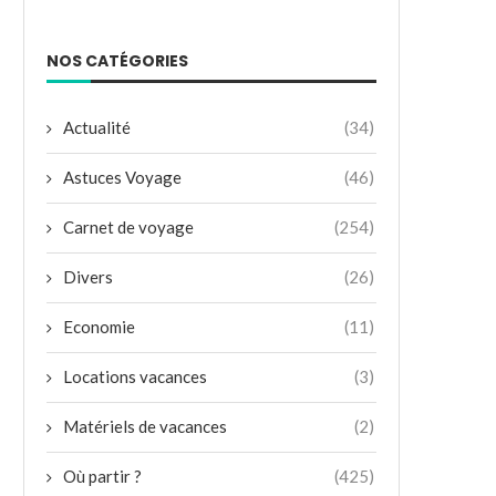
NOS CATÉGORIES
Actualité
(34)
Astuces Voyage
(46)
Carnet de voyage
(254)
Divers
(26)
Economie
(11)
Locations vacances
(3)
Matériels de vacances
(2)
Où partir ?
(425)