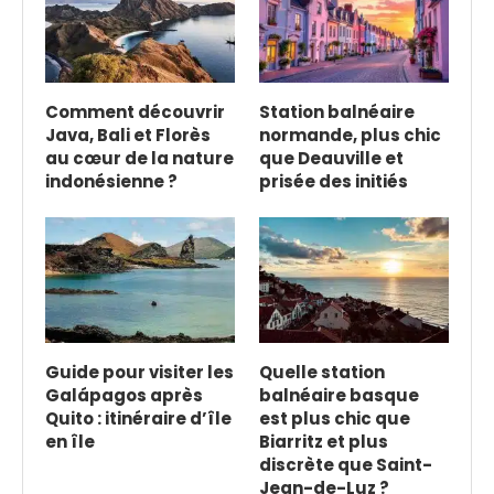
Comment découvrir
Station balnéaire
Java, Bali et Florès
normande, plus chic
au cœur de la nature
que Deauville et
indonésienne ?
prisée des initiés
Guide pour visiter les
Quelle station
Galápagos après
balnéaire basque
Quito : itinéraire d’île
est plus chic que
en île
Biarritz et plus
discrète que Saint-
Jean-de-Luz ?