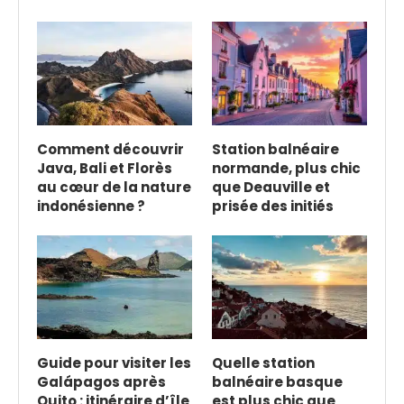
Comment découvrir
Station balnéaire
Java, Bali et Florès
normande, plus chic
au cœur de la nature
que Deauville et
indonésienne ?
prisée des initiés
Guide pour visiter les
Quelle station
Galápagos après
balnéaire basque
Quito : itinéraire d’île
est plus chic que