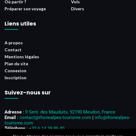
Où partir ?
Vols
Préparer son voyage
Divers
Liens utiles
A propos
Contact
Mentions légales
Plan du site
Connexion
Inscription
Suivez-nous sur
Adresse
:
9 Sent. des Mauduits, 92190 Meudon, France
Email
:
contact@rhonealpes-tourisme.com
|
info@rhonealpes-
tourisme.com
Téléphone
:
+33 6 14 39 86 40
Horaires d’ouverture
: Du lundi au vendredi, de 8h00 à 18h00