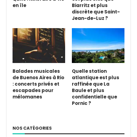
en île
Biarritz et plus
discrète que Saint-
Jean-de-Luz ?
Balades musicales
Quelle station
de Buenos Aires à Rio
atlantique est plus
: concerts privés et
raffinée que La
escapades pour
Baule et plus
mélomanes
confidentielle que
Pornic ?
NOS CATÉGORIES