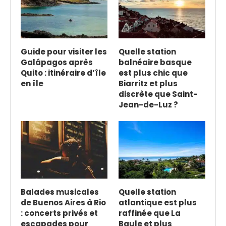
Guide pour visiter les
Quelle station
Galápagos après
balnéaire basque
Quito : itinéraire d’île
est plus chic que
en île
Biarritz et plus
discrète que Saint-
Jean-de-Luz ?
Balades musicales
Quelle station
de Buenos Aires à Rio
atlantique est plus
: concerts privés et
raffinée que La
escapades pour
Baule et plus